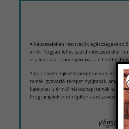
A képzéseinken résztvevők egészségesebb ön
arról, hogyan lehet szelíd módszerekkel kon
alkalmazzák is, hozzájárulva az élhetőbb, h
A különböző fejlesztő programokon keresztül 
remek gyakorló terepet nyújtanak amatőr mű
fiatalokat is érintő hétköznapi témák is. Sz
Programjaink során építünk a résztvevők előz
Végső cé