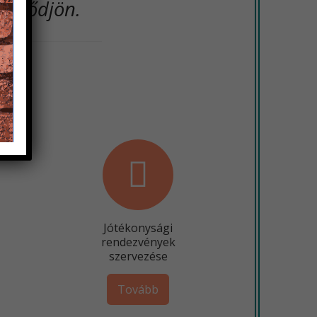
evelődjön.
Jótékonysági
rendezvények
szervezése
Tovább