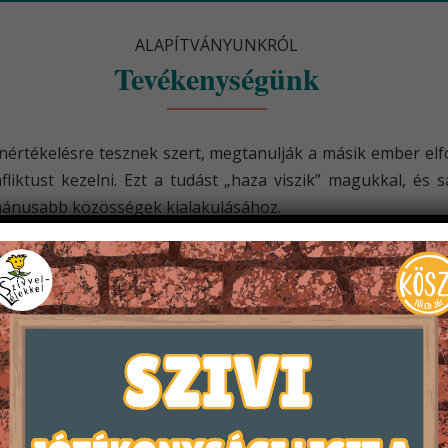
ALAPÍTVÁNYUNKRÓL
Tevékenységünk
értékelésre tesznek szert, megtanulják a másik ember elf
fliktust kezelni. Ezt a tudást „haza viszik” magukkal, és 
umánusabb közösségek kialakulásához.
olyan élményeket is nyújtunk, melyek alternatívát kínálnak 
vészeti csoportjaink: a dráma és a zenekar. A drámacsop
akmai-módszertani anyagainkat más szervezetek részére is ho
etes ismereteire és interaktív módon vonjuk be a őket a fe
lunk, hogy önmagáért és tetteiért, va