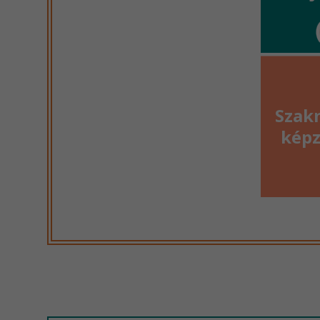
Szak
képz