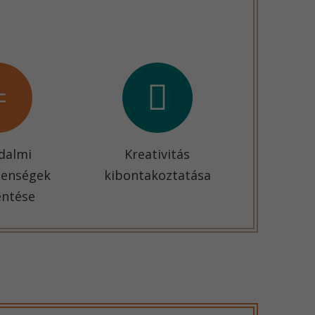
dalmi
Kreativitás
lenségek
kibontakoztatása
entése