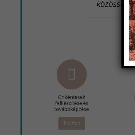
közösségéé
Önkéntesek
felkészítése és
továbbképzése
Tovább