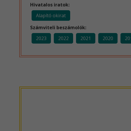
Hivatalos iratok:
Alapító okirat
Számviteli beszámolók:
2023
2022
2021
2020
20