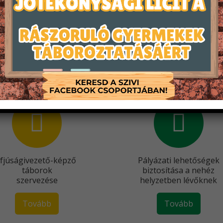
rt is felelősséget vállaló generáció n
Főbb tevékenységeink
Ifjúságivezető-képző
Pályázati lehetőségek
táborok
biztosítása a nehéz
szervezése
helyzetben lévőknek
Tovább
Tovább