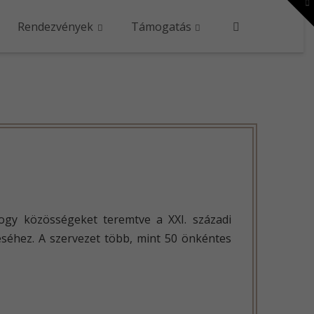
To
th
W
Rendezvények
Támogatás
 hogy közösségeket teremtve a XXI. századi
téséhez. A szervezet több, mint 50 önkéntes