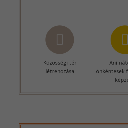
Közösségi tér
Animát
létrehozása
önkéntesek 
képz