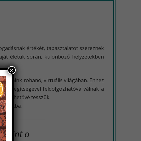
ogadásnak értékét, tapasztalatot szereznek
saját életük során, különböző helyzetekben
×
napjaink rohanó, virtuális világában. Ehhez
ort segítségével feldolgozhatóvá válnak a
zzáférhetővé tesszük.
ladatokba.
lamint a