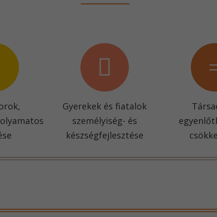
orok,
Gyerekek és fiatalok
Társa
folyamatos
személyiség- és
egyenlőt
ése
készségfejlesztése
csökk