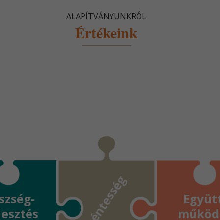
ALAPÍTVÁNYUNKRÓL
Értékeink
Önkéntesség
szség-
Együtt
lesztés
működ