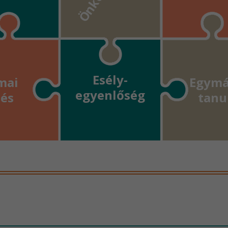
Esély-
mai
Egymá
egyenlőség
és
tanu