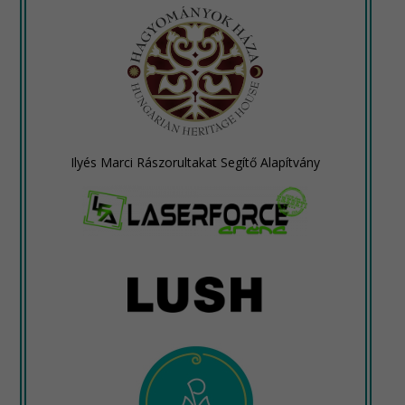
Ilyés Marci Rászorultakat Segítő Alapítvány