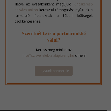
illetve az évszakonként megújuló
Kincskereső
pályázatunkon
keresztül támogatást nyújtunk a
rászoruló fiataloknak a tábori költségek
csökkentéséhez.
Szeretnél te is a partnerünkké
válni?
Keress meg minket az
info@szivvellelekkelalapitvany.hu
címen!
Legyünk partnerek!