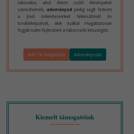
táboraiba, ahol életre szóló élményeket
szerezhetnek,
adományod
pedig segít fedezni
a jövő önkénteseinket felkészítését és
továbbképzését, akik ezáltal magabiztosan
fogják tudni fejleszteni a táborozók készségeit.
Adó 1% felajánlása
Adományozás
Kiemelt támogatóink