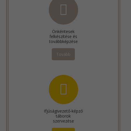
Önkéntesek
felkészítése és
továbbképzése
Tovább
Ifjúságivezető-képző
táborok
szervezése