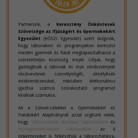
Partnerünk, a
Keresztény Önkéntesek
Szövetsége az Ifjúságért és Gyermekekért
Egyesület
(KÖSZI Egyesület) azért dolgozik,
hogy táboraikon és programjaikon keresztül
minden gyermek és fiatal megtapasztalhassa a
szeretetteljes közösség erejét. Céljuk, hogy
gazdagítsák a táboraik és más rendezvényeik
résztvevőinek személyiségét, elmélyítsék
értékrendszerüket, miközben életkorukhoz
igazítva számos szórakoztató programot
kínálnak számukra.
Mi a Szívvel-Lélekkel a Gyermekekért és
Fiatalokért Alapítványnál azzal segítünk nekik,
hogy
Táborvezetők akcióban képzésünkön
és
Ifjúságivezető-képző táborunkban
az ő
önkénteseiket is felkészítjük a táboroztatásra,