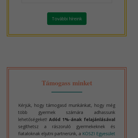
További híreink
Támogass minket
Kérjük, hogy támogasd munkánkat, hogy még
több gyermek számára adhassunk
lehetőségeket!
Adód 1%-ának felajánlásával
segíthetsz a rászoruló gyermekeknek és
fiataloknak eljutni partnerünk, a
KÖSZI Egyesület