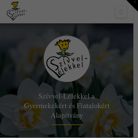
To
th
Navi
W
Szívvel-Lélekkel a
Gyermekekért és Fiatalokért
Alapítvány