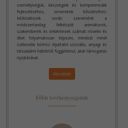
személyiségük, készségeik és kompetenciáik
fejlesztéséhez, ismereteik bővüléséhez.
Működésünk során szeretnénk a
módszertanilag felkészült animátorok,
szakemberek és önkéntesek számát növelni és
őket folyamatosan képezni, mindezt minél
szélesebb körhöz eljuttatni szociális, anyagi és
társadalmi háttértől függetlenül, akár támogatás
nyújtásával.
Részletek
Főbb tevékenységeink